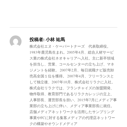
投稿者:
小林 祐馬
株式会社エヌ・ケーパートナーズ 代表取締役。
1983年鹿児島生まれ。2005年4月、総合人材サービ
ス業の株式会社ネオキャリアへ入社。主に新卒領域
を担当し、営業、コールセンターの立ち上げ、マネ
ジメントを経験。 2007年2月、毎日就職ナビ販売卸
売高全国１位を獲得。 2007年4月、フリーランスと
して独立後、2007年10月、株式会社リラクに入社。
株式会社リラクでは、フランチャイズの加盟開発、
物件取得、教育部門であるリラクカレッジの立上、
人事部長、運営部長を担い、2015年7月にメディア事
業部の立ち上げに伴い、メディア事業部長に就任。
店舗メディアネットワークを活用したサンプリング
事業やFCに対する集客メディアの代理店ネットワー
クの構築やオウンドメディア