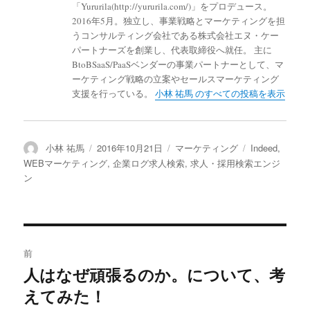
「Yururila(http://yururila.com/)」をプロデュース。
2016年5月。独立し、事業戦略とマーケティングを担
うコンサルティング会社である株式会社エヌ・ケー
パートナーズを創業し、代表取締役へ就任。 主に
BtoBSaaS/PaaSベンダーの事業パートナーとして、マ
ーケティング戦略の立案やセールスマーケティング
支援を行っている。
小林 祐馬 のすべての投稿を表示
投
小林 祐馬
投
2016年10月21日
カ
マーケティング
タ
Indeed
,
稿
稿
テ
グ
WEBマーケティング
,
企業ログ求人検索
,
求人・採用検索エンジ
者
日:
ゴ
ン
リ
ー
投
前
稿
人はなぜ頑張るのか。について、考
過
えてみた！
去
ナ