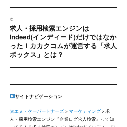
の
ビ
投
稿:
ゲ
次
求人・採用検索エンジンは
次
ー
Indeed(インディード)だけではなか
の
シ
投
った！カカクコムが運営する「求人
稿:
ボックス」とは？
ョ
ン
サイトナビゲーション
㈱エヌ・ケーパートナーズ
>
マーケティング
>
求
人・採用検索エンジン『企業ログ求人検索』って知
ってる！？求人検索エンジンはIndeed(インディード)