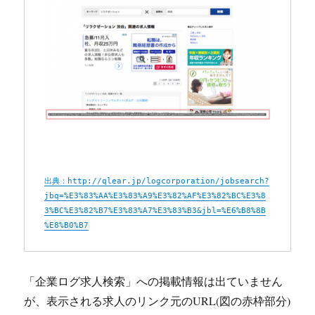
出典：http://qlear.jp/logcorporation/jobsearch?
jbq=%E3%83%AA%E3%83%A9%E3%82%AF%E3%82%BC%E3%8
3%BC%E3%82%B7%E3%83%A7%E3%83%B3&jbl=%E6%B8%8B
%E8%B0%B7
「企業ログ求人検索」への掲載情報は出ていません
が、表示される求人のリンク元のURL(図の赤枠部分)