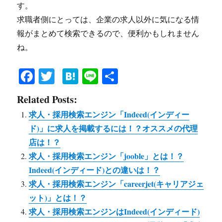
す。
求職者側にとっては、企業の求人以外に気になる情
報がまとめて検索できるので、便利かもしれません
ね。
Fa
T
H
Li
共
ce
wi
at
ne
有
Related Posts:
bo
tte
en
求人・採用検索エンジン「Indeed(インディー
ok
r
a
ド)」に求人を掲載するには！？オススメの代理
店は！？
求人・採用検索エンジン「jooble」とは！？
Indeed(インディード)との違いは！？
求人・採用検索エンジン「careerjet(キャリアジェ
ット)」とは！？
求人・採用検索エンジンはIndeed(インディード)