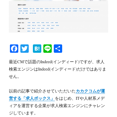
Fa
T
H
Li
共
ce
wi
at
ne
有
最近CMで話題のIndeed(インディード)ですが、求人
bo
tte
en
検索エンジンはIndeed(インディード)だけではありま
ok
r
a
せん。
カカクコムが運
以前の記事で紹介させていただいた
営する「求人ボックス」
をはじめ、ITや人材系メデ
ィアを運営する企業が求人検索エンジンにチャレン
ジしています。