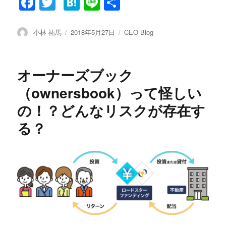
Fa
T
H
Li
共
ce
wi
at
ne
有
bo
tte
en
投
小林 祐馬
投
2018年5月27日
カ
CEO-Blog
稿
稿
テ
ok
r
a
者
日:
ゴ
リ
オーナーズブック
ー
（ownersbook）って怪しい
の！？どんなリスクが存在す
る？