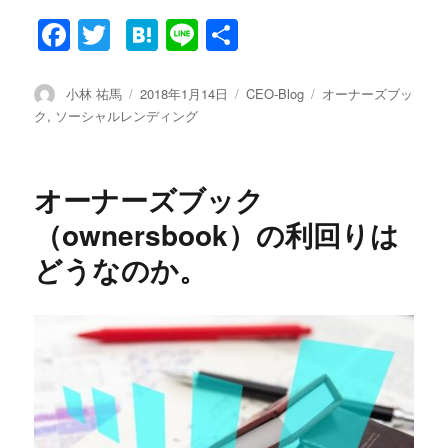
Fa
T
H
Li
共
ce
wi
at
ne
有
bo
tte
en
投
小林 祐馬
投
2018年1月14日
カ
CEO-Blog
タ
オーナーズブッ
稿
稿
テ
グ
ク
,
ソーシャルレンディング
ok
r
a
者
日:
ゴ
リ
ー
オーナーズブック
（ownersbook）の利回りは
どうなのか。