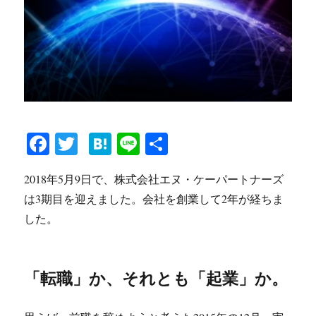
Fa
T
H
Li
共
ce
wi
at
ne
有
2018年5月9日で、株式会社エヌ・ケーパートナーズ
bo
tte
en
は3期目を迎えました。会社を創業して2年が経ちま
ok
r
a
した。
「転職」か、それとも「起業」か。