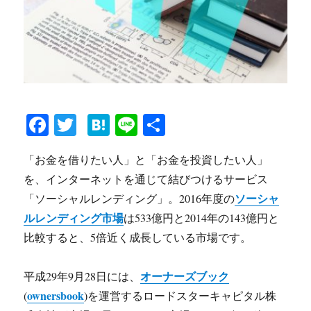
Fa
T
H
Li
共
ce
wi
at
ne
有
「お金を借りたい人」と「お金を投資したい人」
bo
tte
en
を、インターネットを通じて結びつけるサービス
ok
r
a
ソーシャ
「ソーシャルレンディング」。2016年度の
ルレンディング市場
は533億円と2014年の143億円と
比較すると、5倍近く成長している市場です。
オーナーズブック
平成29年9月28日には、
ownersbook
(
)を運営するロードスターキャピタル株