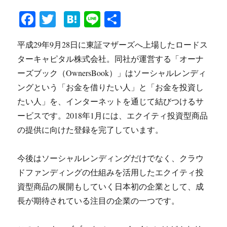
Fa
T
H
Li
共
ce
wi
at
ne
有
平成29年9月28日に東証マザーズへ上場したロードス
bo
tte
en
ターキャピタル株式会社。同社が運営する「オーナ
ok
r
a
ーズブック（OwnersBook）」はソーシャルレンディ
ングという「お金を借りたい人」と「お金を投資し
たい人」を、インターネットを通じて結びつけるサ
ービスです。2018年1月には、エクイティ投資型商品
の提供に向けた登録を完了しています。
今後はソーシャルレンディングだけでなく、クラウ
ドファンディングの仕組みを活用したエクイティ投
資型商品の展開もしていく日本初の企業として、成
長が期待されている注目の企業の一つです。