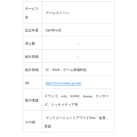
サービス
アールストーン
名
設立年度
2007年10月
求人数
–
紹介実績
–
紹介領域
IT・WEB・ゲーム領域特化
HP
https://www.rstone-jp.com/
ドワンゴ、ietty、IGNIS、Sansan、ランサー
取引実績
ズ、リッチメディア等
グッドエージェントアワード2016「金賞」
その他
受賞