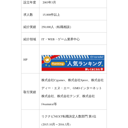
設立年度
2003年3月
求人数
15,000件以上
紹介実績
250,000人（転職相談）
紹介領域
IT・WEB・ゲーム業界中心
HP
株式会社Cygames、株式会社Speee、株式会社
ディー・エヌ・エー、GMOインターネット
取引実績
株式会社、株式会社テンダ、株式会社
f4samurai等
リクナビNEXT転職決定人数部門 第1位
(2015.10月～2016.3月)