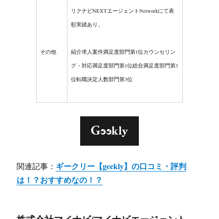
リクナビNEXTエージェントNetworkにて表
彰実績あり。
その他
紹介求人案件満足度部門
第1位
カウンセリン
グ・対応満足度部門
第1位
総合満足度部門
第3
位
転職決定人数部門
第3位
ギークリー【geekly】の口コミ・評判
関連記事：
は！？おすすめなの！？