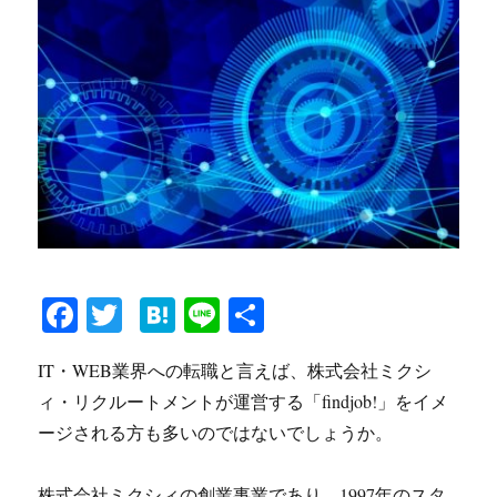
Fa
T
H
Li
共
ce
wi
at
ne
有
IT・WEB業界への転職と言えば、株式会社ミクシ
bo
tte
en
ィ・リクルートメントが運営する「findjob!」をイメ
ok
r
a
ージされる方も多いのではないでしょうか。
株式会社ミクシィの創業事業であり、1997年のスタ