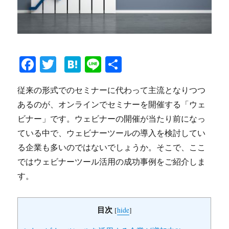
Fa
T
H
Li
共
ce
wi
at
ne
有
従来の形式でのセミナーに代わって主流となりつつ
bo
tte
en
あるのが、オンラインでセミナーを開催する「ウェ
ok
r
a
ビナー」です。ウェビナーの開催が当たり前になっ
ている中で、ウェビナーツールの導入を検討してい
る企業も多いのではないでしょうか。そこで、ここ
ではウェビナーツール活用の成功事例をご紹介しま
す。
目次
[
hide
]