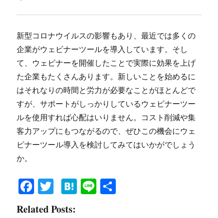
新型コロナウイルスの影響もあり、最近では多くの
企業がウェビナーツールを導入しています。そし
て、ウェビナーを開催したことで実際に効果を上げ
た企業もたくさんあります。新しいことを始めるに
はそれなりの時間と労力が必要なことがほとんどで
すが、サポートがしっかりしているウェビナーツー
ルを使用すれば心配はいりません。コスト削減や集
客力アップにもつながるので、ぜひこの機会にウェ
ビナーツール導入を検討してみてはいかがでしょう
か。
Fa
T
H
Li
共
ce
wi
at
ne
有
Related Posts:
bo
tte
en