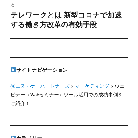
稿:
ゲ
次
テレワークとは 新型コロナで加速
次
ー
する働き方改革の有効手段
の
シ
投
稿:
ョ
ン
サイトナビゲーション
㈱エヌ・ケーパートナーズ
>
マーケティング
>
ウェ
ビナー（Webセミナー）ツール活用での成功事例を
ご紹介！
カテゴリー