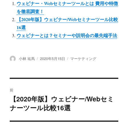
ウェビナー・Webセミナーツールとは 費用や特徴
ok
r
a
を徹底調査！
【2020年版】ウェビナー/Webセミナーツール比較
16選
ウェビナーとは？セミナーや説明会の最先端手法
投
小林 祐馬
投
2020年5月15日
カ
マーケティング
稿
稿
テ
者
日:
ゴ
リ
ー
投
前
稿
【2020年版】ウェビナー/Webセミ
過
ナーツール比較16選
去
ナ
の
ビ
投