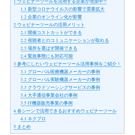
1
ウェビナーツールを活用する企業が増加中?!
1.1
新型コロナウイルスの影響で需要拡大
1.2
企業のオンライン化が影響
2
ウェビナーツールの活用メリット
2.1
開催コストカットができる
2.2
視聴者とのコミュニケーションが取れる
2.3
場所を選ばず開催できる
2.4
緊急事態にも対応可能
3
参考にしたいウェビナーツール活用事例をご紹介！
3.1
グローバル医療機器メーカーの事例
3.2
グローバル実験機器メーカーの事例
3.3
クラウドソーシングサービスの事例
3.4
大手通信事業会社の事例
3.5
IT機器販売事業の事例
4
各シーンで活用できるおすすめウェビナーツール
4.1
ネクプロ
5
まとめ