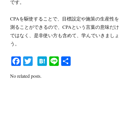
です。
CPAを駆使することで、目標設定や施策の生産性を
測ることができるので、CPAという言葉の意味だけ
ではなく、是非使い方も含めて、学んでいきましょ
う。
Fa
T
H
Li
共
ce
wi
at
ne
有
No related posts.
bo
tte
en
ok
r
a