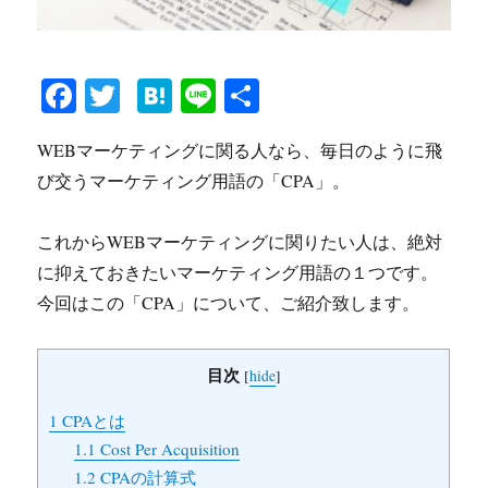
Fa
T
H
Li
共
ce
wi
at
ne
有
WEBマーケティングに関る人なら、毎日のように飛
bo
tte
en
び交うマーケティング用語の「CPA」。
ok
r
a
これからWEBマーケティングに関りたい人は、絶対
に抑えておきたいマーケティング用語の１つです。
今回はこの「CPA」について、ご紹介致します。
目次
[
hide
]
1
CPAとは
1.1
Cost Per Acquisition
1.2
CPAの計算式