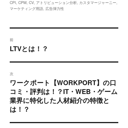
稿
稿
テ
グ
CPI
,
CPM
,
CV
,
アトリビューション分析
,
カスタマージャーニー
,
者
日:
ゴ
マーケティング用語
,
広告弾力性
リ
ー
投
前
稿
LTVとは！？
過
去
ナ
の
ビ
投
次
稿:
ゲ
ワークポート【WORKPORT】の口
次
コミ・評判は！？IT・WEB・ゲーム
の
ー
投
業界に特化した人材紹介の特徴と
シ
稿:
は！？
ョ