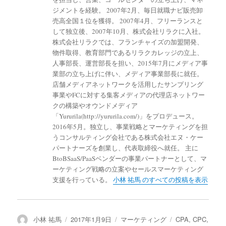
ジメントを経験。 2007年2月、毎日就職ナビ販売卸
売高全国１位を獲得。 2007年4月、フリーランスと
して独立後、2007年10月、株式会社リラクに入社。
株式会社リラクでは、フランチャイズの加盟開発、
物件取得、教育部門であるリラクカレッジの立上、
人事部長、運営部長を担い、2015年7月にメディア事
業部の立ち上げに伴い、メディア事業部長に就任。
店舗メディアネットワークを活用したサンプリング
事業やFCに対する集客メディアの代理店ネットワー
クの構築やオウンドメディア
「Yururila(http://yururila.com/)」をプロデュース。
2016年5月。独立し、事業戦略とマーケティングを担
うコンサルティング会社である株式会社エヌ・ケー
パートナーズを創業し、代表取締役へ就任。 主に
BtoBSaaS/PaaSベンダーの事業パートナーとして、マ
ーケティング戦略の立案やセールスマーケティング
支援を行っている。
小林 祐馬 のすべての投稿を表示
投
小林 祐馬
投
2017年1月9日
カ
マーケティング
タ
CPA
,
CPC
,