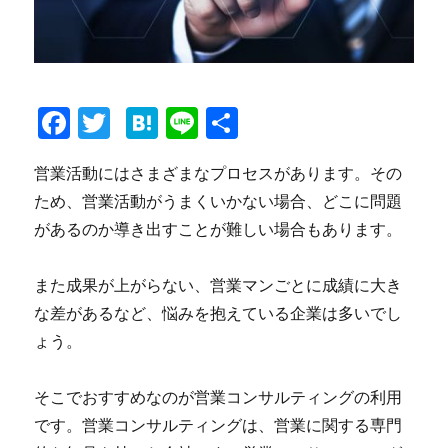
Fa
T
H
Li
共
ce
wi
at
ne
有
営業活動にはさまざまなプロセスがあります。その
bo
tte
en
ため、営業活動がうまくいかない場合、どこに問題
ok
r
a
があるのか導き出すことが難しい場合もあります。
また成果が上がらない、営業マンごとに成績に大き
な差があるなど、悩みを抱えている企業は多いでし
ょう。
そこでおすすめなのが営業コンサルティングの利用
です。営業コンサルティングは、営業に関する専門