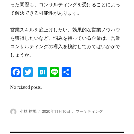
った問題も、コンサルティングを受けることによっ
て解決できる可能性があります。
営業スキルを底上げしたい、効果的な営業ノウハウ
を獲得したいなど、悩みを持っている企業は、営業
コンサルティングの導入を検討してみてはいかがで
しょうか。
Fa
T
H
Li
共
ce
wi
at
ne
有
No related posts.
bo
tte
en
ok
r
a
投
小林 祐馬
投
2020年11月10日
カ
マーケティング
稿
稿
テ
者
日:
ゴ
リ