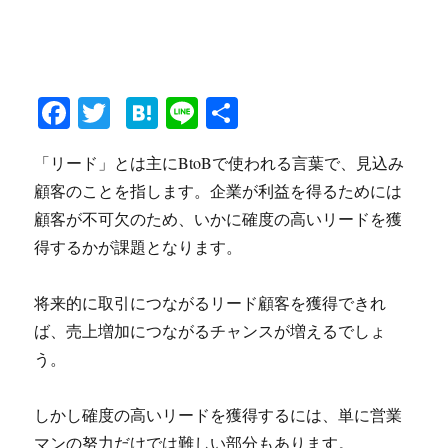
Fa
T
H
Li
共
ce
wi
at
ne
有
「リード」とは主にBtoBで使われる言葉で、見込み
bo
tte
en
顧客のことを指します。企業が利益を得るためには
ok
r
a
顧客が不可欠のため、いかに確度の高いリードを獲
得するかが課題となります。
将来的に取引につながるリード顧客を獲得できれ
ば、売上増加につながるチャンスが増えるでしょ
う。
しかし確度の高いリードを獲得するには、単に営業
マンの努力だけでは難しい部分もあります。