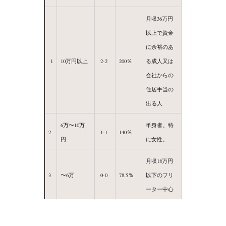
月収36万円
以上で資金
に余裕のあ
1
10万円以上
2-2
200％
る成人又は
会社からの
住居手当の
出る人
6万〜10万
単身者。特
2
1-1
140％
円
に女性。
月収18万円
3
〜6万
0-0
78.5％
以下のフリ
ーター中心