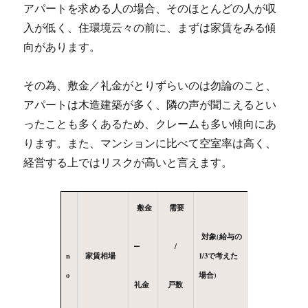
アパートを求める人の場合、そのほとんどの人が収
入が低く、住環境云々の前に、まずは家賃をみる傾
向があります。
その為、敷金／礼金がとりずらいのは勿論のこと、
アパートは木造建築が多く、隣の声が聞こえるとい
ったことも多くあるため、クレームも多い傾向にあ
ります。また、マンションに比べて空室率は高く、
経営する上ではリスクが高いと言えます。
敷金
需要
対象(給与の
–
/
n
家賃相場
1/3で考えた
o
場合)
礼金
戸数