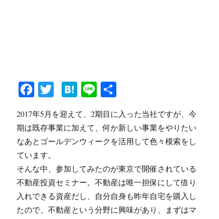
Fa
T
H
Li
共
ce
wi
at
ne
有
2017年5月を迎えて、2期目に入った当社ですが、今
bo
tte
en
期は既存事業に加えて、何か新しい事業をやりたい
ok
r
a
なあとゴールデンウィークを活用して色々模索をし
ています。
そんな中、参加してみたのが東京で開催されている
不動産投資セミナー。不動産は唯一担保にして借り
入れできる資産だし、自分自身も昨年自宅を購入し
たので、不動産という分野に興味があり、まずはマ