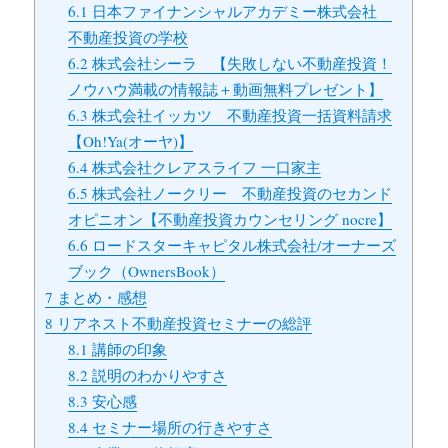
6.1
日本ファイナンシャルアカデミー株式会社
不動産投資の学校
6.2
株式会社シーラ 【失敗しない不動産投資！
ノウハウ満載の情報誌＋動画無料プレゼント】
6.3
株式会社イッカツ 不動産投資一括資料請求
【Oh!Ya(オーヤ)】
6.4
株式会社クレアスライフ 一口家主
6.5
株式会社ノークリー 不動産投資のセカンド
オピニオン【不動産投資カウンセリング nocre】
6.6
ロードスターキャピタル株式会社/オーナーズ
ブック（OwnersBook）
7
まとめ・感想
8
リアネスト不動産投資セミナーの総評
8.1
講師の印象
8.2
説明のわかりやすさ
8.3
安心感
8.4
セミナー場所の行きやすさ