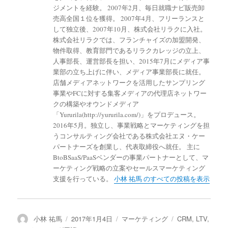
ジメントを経験。 2007年2月、毎日就職ナビ販売卸
売高全国１位を獲得。 2007年4月、フリーランスと
して独立後、2007年10月、株式会社リラクに入社。
株式会社リラクでは、フランチャイズの加盟開発、
物件取得、教育部門であるリラクカレッジの立上、
人事部長、運営部長を担い、2015年7月にメディア事
業部の立ち上げに伴い、メディア事業部長に就任。
店舗メディアネットワークを活用したサンプリング
事業やFCに対する集客メディアの代理店ネットワー
クの構築やオウンドメディア
「Yururila(http://yururila.com/)」をプロデュース。
2016年5月。独立し、事業戦略とマーケティングを担
うコンサルティング会社である株式会社エヌ・ケー
パートナーズを創業し、代表取締役へ就任。 主に
BtoBSaaS/PaaSベンダーの事業パートナーとして、マ
ーケティング戦略の立案やセールスマーケティング
支援を行っている。
小林 祐馬 のすべての投稿を表示
投
小林 祐馬
投
2017年1月4日
カ
マーケティング
タ
CRM
,
LTV
,