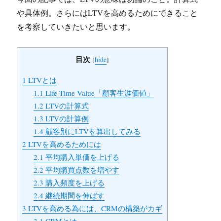
や具体例。さらにはLTVを高めるためにできること
を考察していきたいと思います。
目次
[
hide
]
1
LTVとは
1.1
Life Time Value「顧客生涯価値」
1.2
LTVの計算式
1.3
LTVの計算例
1.4
顧客別にLTVを算出してみる
2
LTVを高めるためには
2.1
平均購入単価を上げる
2.2
平均購買点数を増やす
2.3
購入頻度を上げる
2.4
継続期間を伸ばす
3
LTVを高める為には、CRMの構築がカギ
3.1
CRMとは