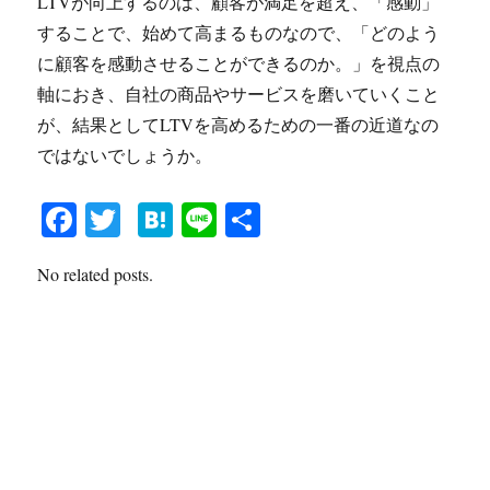
LTVが向上するのは、顧客が満足を超え、「感動」
することで、始めて高まるものなので、「どのよう
に顧客を感動させることができるのか。」を視点の
軸におき、自社の商品やサービスを磨いていくこと
が、結果としてLTVを高めるための一番の近道なの
ではないでしょうか。
Fa
T
H
Li
共
ce
wi
at
ne
有
No related posts.
bo
tte
en
ok
r
a