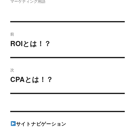
稿
稿
テ
グ
マーケティング用語
者
日:
ゴ
リ
ー
投
前
稿
ROIとは！？
過
去
ナ
の
ビ
投
次
稿:
ゲ
CPAとは！？
次
の
ー
投
シ
稿:
ョ
サイトナビゲーション
ン