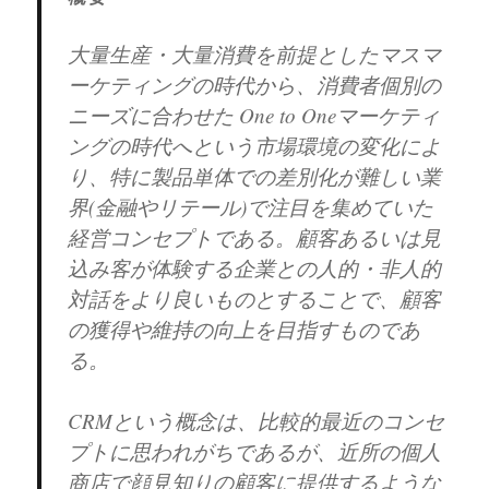
大量生産・大量消費を前提としたマスマ
ーケティングの時代から、消費者個別の
ニーズに合わせた One to Oneマーケティ
ングの時代へという市場環境の変化によ
り、特に製品単体での差別化が難しい業
界(金融やリテール)で注目を集めていた
経営コンセプトである。顧客あるいは見
込み客が体験する企業との人的・非人的
対話をより良いものとすることで、顧客
の獲得や維持の向上を目指すものであ
る。
CRMという概念は、比較的最近のコンセ
プトに思われがちであるが、近所の個人
商店で顔見知りの顧客に提供するような