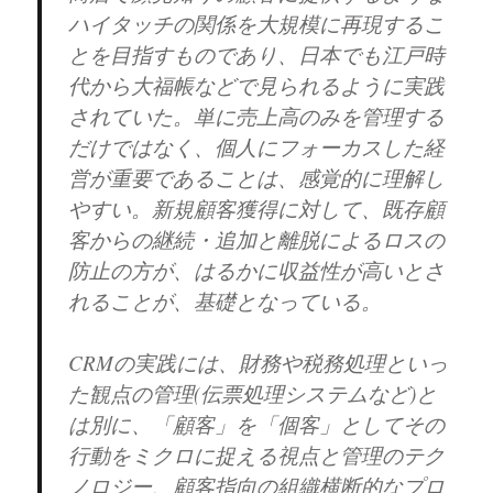
ハイタッチの関係を大規模に再現するこ
とを目指すものであり、日本でも江戸時
代から大福帳などで見られるように実践
されていた。単に売上高のみを管理する
だけではなく、個人にフォーカスした経
営が重要であることは、感覚的に理解し
やすい。新規顧客獲得に対して、既存顧
客からの継続・追加と離脱によるロスの
防止の方が、はるかに収益性が高いとさ
れることが、基礎となっている。
CRMの実践には、財務や税務処理といっ
た観点の管理(伝票処理システムなど)と
は別に、「顧客」を「個客」としてその
行動をミクロに捉える視点と管理のテク
ノロジー、顧客指向の組織横断的なプロ