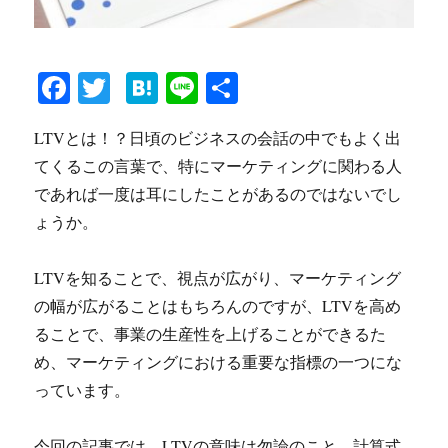
Fa
T
H
Li
共
ce
wi
at
ne
有
LTVとは！？日頃のビジネスの会話の中でもよく出
bo
tte
en
てくるこの言葉で、特にマーケティングに関わる人
ok
r
a
であれば一度は耳にしたことがあるのではないでし
ょうか。
LTVを知ることで、視点が広がり、マーケティング
の幅が広がることはもちろんのですが、LTVを高め
ることで、事業の生産性を上げることができるた
め、マーケティングにおける重要な指標の一つにな
っています。
今回の記事では、LTVの意味は勿論のこと。計算式