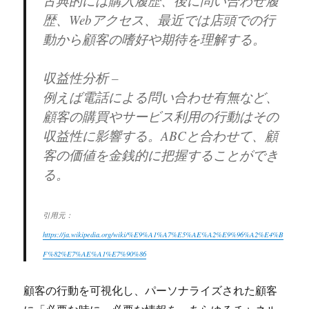
古典的には購入履歴、後に問い合わせ履
歴、Webアクセス、最近では店頭での行
動から顧客の嗜好や期待を理解する。
収益性分析 –
例えば電話による問い合わせ有無など、
顧客の購買やサービス利用の行動はその
収益性に影響する。ABCと合わせて、顧
客の価値を金銭的に把握することができ
る。
引用元：
https://ja.wikipedia.org/wiki/%E9%A1%A7%E5%AE%A2%E9%96%A2%E4%B
F%82%E7%AE%A1%E7%90%86
顧客の行動を可視化し、パーソナライズされた顧客