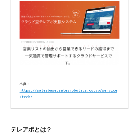
出典：
https://salesbase.salesrobotics.co.jp/service
/tech/
テレアポとは？