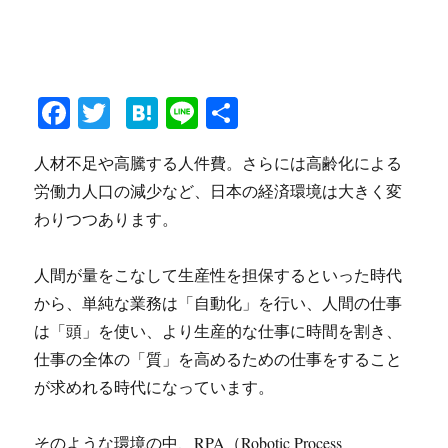
Fa
T
H
Li
共
ce
wi
at
ne
有
人材不足や高騰する人件費。さらには高齢化による
bo
tte
en
労働力人口の減少など、日本の経済環境は大きく変
ok
r
a
わりつつあります。
人間が量をこなして生産性を担保するといった時代
から、単純な業務は「自動化」を行い、人間の仕事
は「頭」を使い、より生産的な仕事に時間を割き、
仕事の全体の「質」を高めるための仕事をすること
が求めれる時代になっています。
そのような環境の中、RPA（Robotic Process