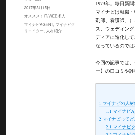
1973年。毎日
bo
tte
稿
投
2017年3月15日
マイナビは就職・
者
ok
r
稿
カ
オススメ！IT/WEB求人
剤師、看護師、）
日:
テ
タ
マイナビAGENT
,
マイナビク
ス、ウェディング
ゴ
グ
リエイター
,
人材紹介
リ
ディアに進化して
ー
なっているのでは
今回の記事では、
ー】の口コミや評
1
マイナビの人材
1.1
マイナビA
2
マイナビってど
2.1
マイナビク
2.2
マイナビク