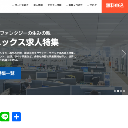
H
Li
共
at
ne
有