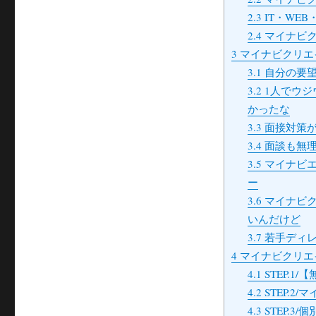
2.3
IT・WE
2.4
マイナビク
3
マイナビクリエイ
3.1
自分の要望
3.2
1人でウジ
かったな
3.3
面接対策が
3.4
面談も無理
3.5
マイナビエ
ー
3.6
マイナビク
いんだけど
3.7
若手ディレ
4
マイナビクリエ
4.1
STEP.1
4.2
STEP.2/
4.3
STEP.3