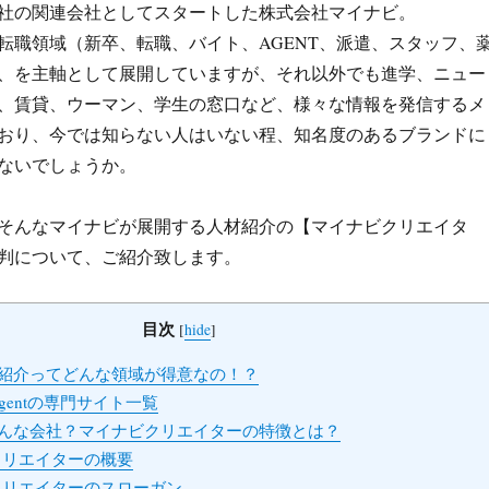
新聞社の関連会社としてスタートした株式会社マイナビ。
en
転職領域（新卒、転職、バイト、AGENT、派遣、スタッフ、
a
、を主軸として展開していますが、それ以外でも進学、ニュー
、賃貸、ウーマン、学生の窓口など、様々な情報を発信するメ
おり、今では知らない人はいない程、知名度のあるブランドに
ないでしょうか。
そんなマイナビが展開する人材紹介の【マイナビクリエイタ
判について、ご紹介致します。
目次
[
hide
]
紹介ってどんな領域が得意なの！？
gentの専門サイト一覧
んな会社？マイナビクリエイターの特徴とは？
リエイターの概要
リエイターのスローガン