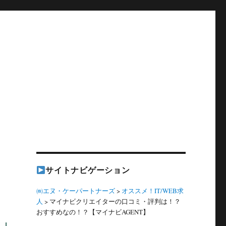
サイトナビゲーション
㈱エヌ・ケーパートナーズ
>
オススメ！IT/WEB求
人
>
マイナビクリエイターの口コミ・評判は！？
おすすめなの！？【マイナビAGENT】