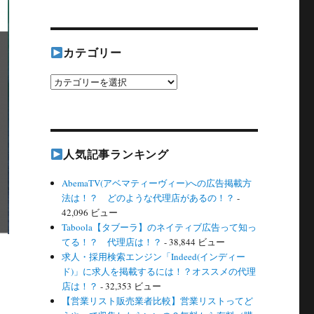
カテゴリー
カ
テ
ゴ
リ
人気記事ランキング
ー
AbemaTV(アベマティーヴィー)への広告掲載方
法は！？ どのような代理店があるの！？
-
42,096 ビュー
Taboola【タブーラ】のネイティブ広告って知っ
てる！？ 代理店は！？
- 38,844 ビュー
求人・採用検索エンジン「Indeed(インディー
ド)」に求人を掲載するには！？オススメの代理
店は！？
- 32,353 ビュー
【営業リスト販売業者比較】営業リストってど