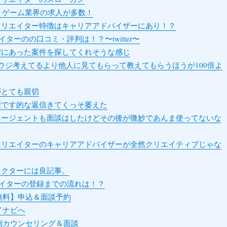
B・ゲーム業界の求人が多数！
リエイター特徴はキャリアアドバイザーにあり！？
ターのの口コミ・評判は！？〜twitter〜
にあった案件を探してくれそうな感じ
ウジ考えてるより他人に見てもらって教えてもらうほうが100倍よ
とても親切
です的な返信きてくっそ萎えた
ージェントも面談はしたけどその後が微妙であんま使ってないな
リエイターのキャリアアドバイザーが全然クリエイティブじゃな
クターには良記事。
イターの登録までの流れは！？
/【無料】申込＆面談予約
マイナビへ
/個別カウンセリング＆面談