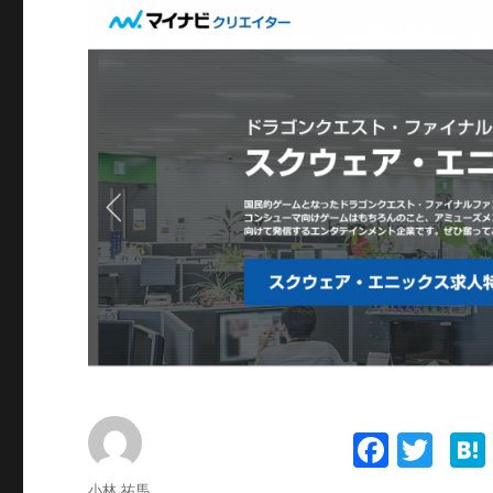
Fa
T
ce
wi
投
小林 祐馬