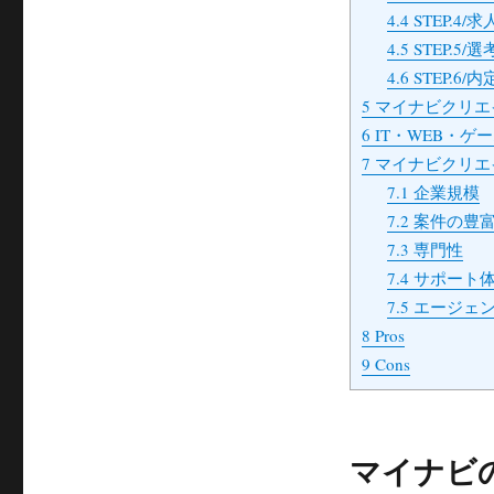
4.4
STEP.4/
4.5
STEP.5/
4.6
STEP.6/
5
マイナビクリエ
6
IT・WEB・
7
マイナビクリエ
7.1
企業規模
7.2
案件の豊
7.3
専門性
7.4
サポート
7.5
エージェン
8
Pros
9
Cons
マイナビ