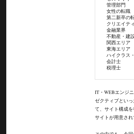
 管理部門

 女性の転職

 第二新卒の転職

 クリエイティブ職

 金融業界

 不動産・建設業界

 関西エリア

 東海エリア

 ハイクラス・エグゼクティブ

 会計士

 税理士
IT・WEBエン
ゼクティブといっ
て、サイト構成を
サイトが用意され
その中でも、今回